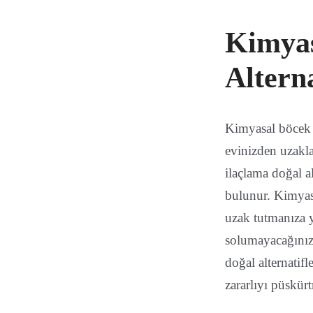
Kimyas
Alterna
Kimyasal böcek i
evinizden uzakla
ilaçlama doğal a
bulunur. Kimyasa
uzak tutmanıza y
solumayacağınız 
doğal alternatifl
zararlıyı püskürt