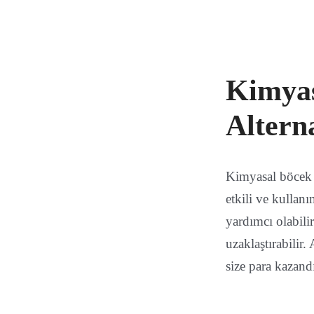
Kimyas
Alterna
Kimyasal böcek i
etkili ve kullan
yardımcı olabili
uzaklaştırabilir
size para kazand