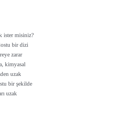
 ister misiniz?
ostu bir dizi
reye zarar
a, kimyasal
izden uzak
stu bir şekilde
arı uzak