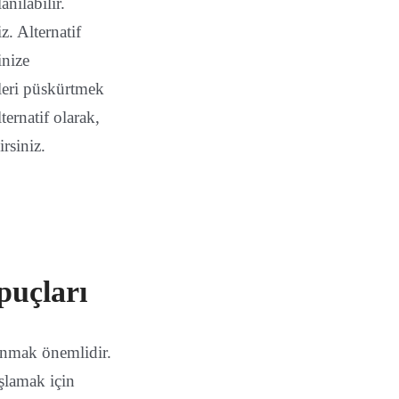
nılabilir.
z. Alternatif
inize
leri püskürtmek
ternatif olarak,
rsiniz.
puçları
lanmak önemlidir.
şlamak için