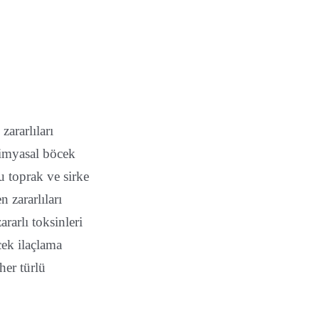
ararlıları
Kimyasal böcek
u toprak ve sirke
 zararlıları
rarlı toksinleri
cek ilaçlama
her türlü