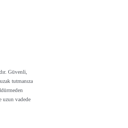
dır. Güvenli,
n uzak tutmanıza
 öldürmeden
nle uzun vadede