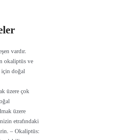
eler
eşen vardır.
en okaliptüs ve
 için doğal
ak üzere çok
doğal
olmak üzere
inizin etrafındaki
rin. – Okaliptüs: