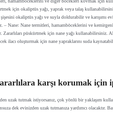
leri, hamamböceklerini ve diğer böcekleri kovmak için kulla
rtmek için okaliptüs yağı, yaprak veya talaş kullanabilirsini
 şişesini okaliptüs yağı ve suyla doldurabilir ve karışımı ev
iz. – Nane: Nane termitleri, hamamböceklerini ve kemirgen
ir. Zararlıları püskürtmek için nane yağı kullanabilirsiniz. Al
cek ilacı oluşturmak için nane yapraklarını suda kaynatabili
zararlılara karşı korumak için i
izden uzak tutmak istiyorsanız, çok yönlü bir yaklaşım kul
sonsuza dek evinizden uzak tutmanıza yardımcı olacaktır. Ba