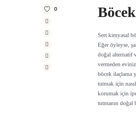
Böcek
0
Sert kimyasal bö
Eğer öyleyse, şa
doğal alternatif 
vermeden eviniz
böcek ilaçlama yö
tutmak için nasıl
korumak için ipu
tutmanın doğal b